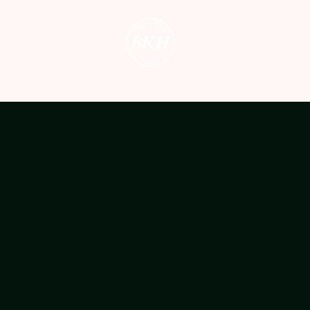
MENY
K