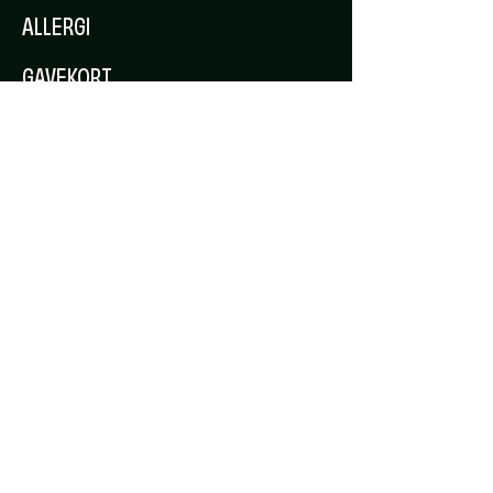
ALLERGI
GAVEKORT
JOBB HOS OSS
ÅPENHETSLOVEN
KONTAKT OSS
kontakt@bkh.no
© 2026 Bislett Kebab House. Alle rettigheter
reservert.
Bærum Kunsthåndverk har fått ny nettside.