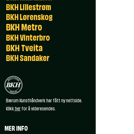
BKH Lillestrøm
BKH Lørenskog
BKH Metro
BKH Vinterbro
BKH Tveita
BKH Sandaker
Bærum Kunsthåndverk har fått ny nettside.
Klikk
her
for å videresendes.
MER INFO