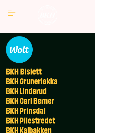
BKH Bislett
BKH Grunerløkka
BKH Linderud
BKH Carl Berner
BKH Prinsdal
BKH Pilestredet
BKH Kalbakken