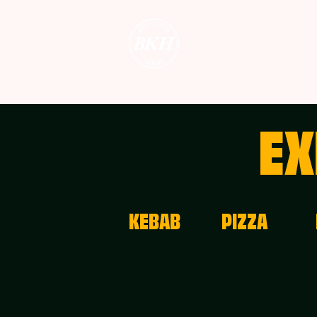
MENY
K
EX
KEBAB
PIZZA