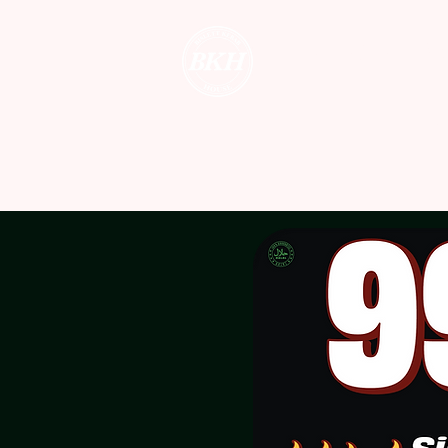
KEBAB
N