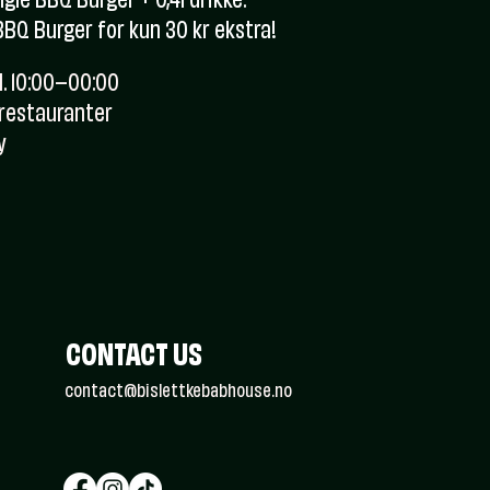
ngle BBQ Burger + 0,4l drikke.
BBQ Burger for kun 30 kr ekstra!
l. 10:00–00:00
-restauranter
y
CONTACT US
contact@bislettkebabhouse.no